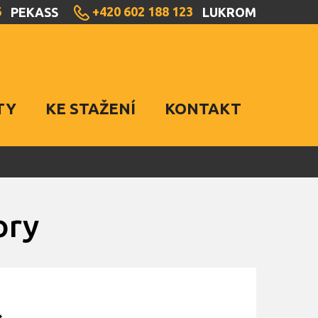
6
+420 602 188 123
PEKASS
LUKROM
TY
KE STAŽENÍ
KONTAKT
ory